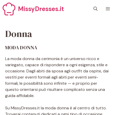
Vai
MissyDresses.it
M
al
contenuto
Donna
MODA DONNA
La moda donna da cerimonia è un universo ricco e
variegato, capace di rispondere a ogni esigenza, stile e
occasione. Dagli abiti da sposa agli outfit da ospite, dai
vestiti per eventi formali agli abiti per eventi semi-
formali, le possibilità sono infinite — e proprio per
questo orientarsi può risultare complicato senza una
guida affidabile.
Su MissyDresses.it la moda donna è al centro di tutto.
Troverai contenuti dedicati a ogni tipo di occasione