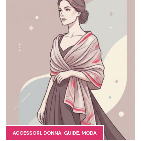
ACCESSORI
,
DONNA
,
GUIDE
,
MODA