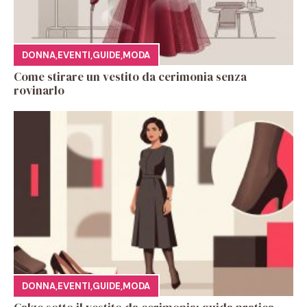
DONNA
,
EVENTI
,
GUIDE
,
MODA
Come stirare un vestito da cerimonia senza
rovinarlo
DONNA
,
EVENTI
,
GUIDE
,
MODA